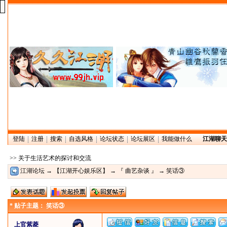
登陆
注册
搜索
自选风格
论坛状态
论坛展区
我能做什么
江湖聊天
>> 关于生活艺术的探讨和交流
江湖论坛
→
【江湖开心娱乐区】
→
『 曲艺杂谈 』
→ 笑话③
* 贴子主题： 笑话③
上官紫菱