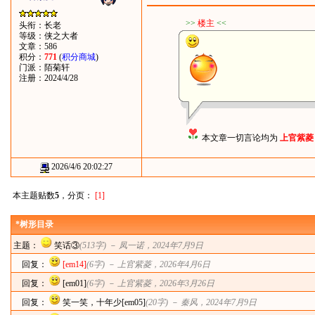
>>
楼主
<<
头衔：长老
等级：侠之大者
文章：586
积分：
771
(
积分商城
)
门派：陌菊轩
注册：2024/4/28
本文章一切言论均为
上官紫菱
2026/4/6 20:02:27
本主题贴数
5
，分页：
[1]
*树形目录
主题：
笑话③
(513字) －
凤一诺
，2024年7月9日
回复：
[em14]
(6字) －
上官紫菱
，2026年4月6日
回复：
[em01]
(6字) －
上官紫菱
，2026年3月26日
回复：
笑一笑，十年少[em05]
(20字) －
秦风
，2024年7月9日