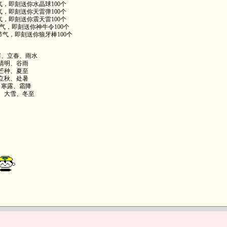
刻送你水晶球100个
刻送你天雷弹100个
刻送你震天雷100个
即刻送你神牛令100个
，即刻送你狼牙棒100个
寒、立春、雨水
清明、谷雨
芒种、夏至
立秋、处暑
、寒露、霜降
、大雪、冬至