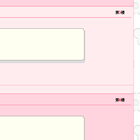
第
5
楼
第
6
楼