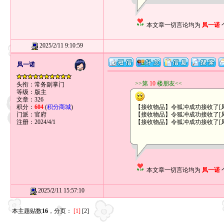
本文章一切言论均为
凤一诺
2025/2/11 9:10:59
凤一诺
>>第
10
楼朋友<<
头衔：常务副掌门
等级：版主
文章：326
积分：
604
(
积分商城
)
【接收物品】令狐冲成功接收了[凤
门派：官府
【接收物品】令狐冲成功接收了[凤一
注册：2024/4/1
【接收物品】令狐冲成功接收了[凤一
本文章一切言论均为
凤一诺
2025/2/11 15:57:10
本主题贴数
16
，分页：
[1]
[2]