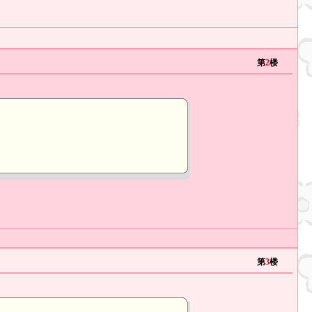
第
2
楼
第
3
楼