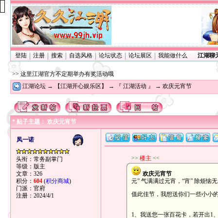
登陆
注册
搜索
自选风格
论坛状态
论坛展区
我能做什么
江湖聊
>> 这里江湖官方不定期举办有奖活动哦
江湖论坛
→
【江湖开心娱乐区】
→
『 江湖活动 』
→ 欢庆元宵节
* 贴子主题： 欢庆元宵节
凤一诺
>>
楼主
<<
头衔：常务副掌门
等级：版主
文章：326
欢庆元宵节
积分：
604
(
积分商城
)
元” 气满满过元宵，“宵” 除烦恼
门派：官府
值此佳节，我想送你们一些小小
注册：2024/4/1
1、我送您一张百花卡，若开出1、