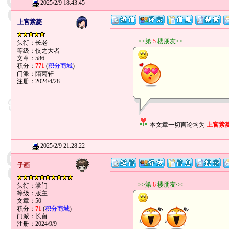
2025/2/9 18:43:45
上官紫菱
>>第
5
楼朋友<<
头衔：长老
等级：侠之大者
文章：586
积分：
771
(
积分商城
)
门派：陌菊轩
注册：2024/4/28
本文章一切言论均为
上官紫
2025/2/9 21:28:22
子画
>>第
6
楼朋友<<
头衔：掌门
等级：版主
文章：50
积分：
71
(
积分商城
)
门派：长留
注册：2024/9/9