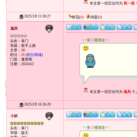
本文章一切言论均为
凤一诺
2025/2/8 13:30:27
鲜花
(
0
)
鸡蛋
(
0
)
逸风
>>第
2
楼朋友<<
头衔：掌门
等级：新手上路
文章：18
积分：
21
(
积分商城
)
门派：蓬莱阁
注册：2024/4/2
本文章一切言论均为
逸风
个
2025/2/8 16:36:29
小妖
>>第
3
楼朋友<<
头衔：掌门
等级：版主