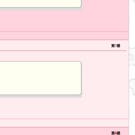
第
7
楼
第
8
楼