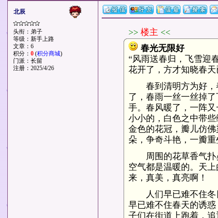
北辰
>>
楼主
<<
头衔：弟子
等级：新手上路
文章：6
春光无限好
积分：
0
(
积分商城
)
“风雨送春归，飞雪迎
门派：长留
注册：2025/4/26
花开了，方才知晓春天
春到清明方为好，春
了，春雨一丝一丝掉了
手。春风暖了，一阵又
小小的，白色之中带些
金色的花冠，瓣儿仿佛
朵，争奇斗艳，一瓣重
周围的花草香气扑鼻
空气都是温暖的。天上
来，真美，真亮啊！
人们早已难不住冬日
早已难不住春天的诱惑
子们在街道上跑着，追