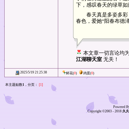
下，感叹春天的绿草如
春天真是多姿多彩，
春色，爱她“阳春布德
本文章一切言论均
江湖聊天室
无关！
2025/5/19 21:25:38
鲜花
(
0
)
鸡蛋
(
0
)
本主题贴数
1
，分页：
[1]
Powered B
Copyright ©2003 - 2018
久