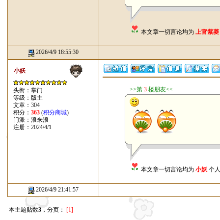
本文章一切言论均为
上官紫菱
2026/4/9 18:55:30
小妖
>>第
3
楼朋友<<
头衔：掌门
等级：版主
文章：304
积分：
363
(
积分商城
)
门派：浪来浪
注册：2024/4/1
本文章一切言论均为
小妖
个人
2026/4/9 21:41:57
本主题贴数
3
，分页：
[1]