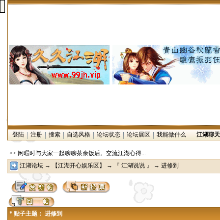
登陆
注册
搜索
自选风格
论坛状态
论坛展区
我能做什么
江湖聊天
>> 闲暇时与大家一起聊聊茶余饭后。交流江湖心得...
江湖论坛
→
【江湖开心娱乐区】
→
『 江湖说说 』
→ 进修到
* 贴子主题： 进修到