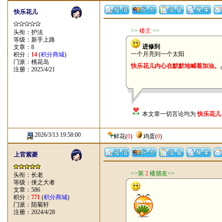
快乐花儿
>>
楼主
<<
头衔：护法
等级：新手上路
进修到
文章：8
一个月亮到一个太阳
积分：
14
(
积分商城
)
门派：桃花岛
快乐花儿内心在默默地喊着加油。
注册：2025/4/21
本文章一切言论均为
快乐花儿
2026/3/13 19:58:00
鲜花
(
0
)
鸡蛋
(
0
)
上官紫菱
>>第
2
楼朋友<<
头衔：长老
等级：侠之大者
文章：586
积分：
771
(
积分商城
)
门派：陌菊轩
注册：2024/4/28