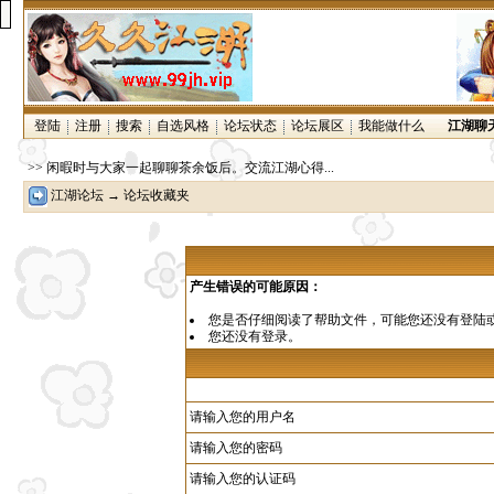
登陆
注册
搜索
自选风格
论坛状态
论坛展区
我能做什么
江湖聊
>> 闲暇时与大家一起聊聊茶余饭后。交流江湖心得...
江湖论坛
→ 论坛收藏夹
产生错误的可能原因：
您是否仔细阅读了
帮助文件
，可能您还没有登陆
您还没有
登录
。
请输入您的用户名
请输入您的密码
请输入您的认证码