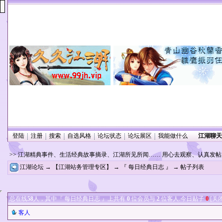
登陆
注册
搜索
自选风格
论坛状态
论坛展区
我能做什么
江湖聊天
>> 江湖精典事件、生活经典故事摘录、江湖所见所闻…… 用心去观察、认真发
江湖论坛
→
【江湖站务管理专区】
→
『 每日经典日志 』
→ 帖子列表
总在线
58
人，其中『 每日经典日志 』上共有
0
位会员与
2
位客人.今日贴子
0
[
关
客人