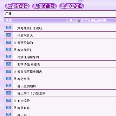
广播：
状态
主 题 (点
即可展开贴子列表)
六月经典日志说明
把酒问青天
春雨贵如油
春光无限好
雨润江湖嬉乐时
四季诗笺·春夏卷
春夏周五摸鱼日志
春之组曲
春天里的蝴蝶
春天来了！万物复苏！
血杏惊蛰
春天宜吃
春天稻田