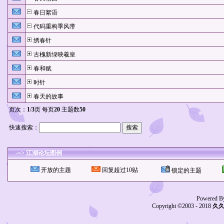
春日絮语
代码重构季风带
绣春针
古槐新绿映羲皇
春和赋
时针
春天的故事
页次：
1
/
3
页 每页
20
主题数
50
快速搜索：
-=> 江湖论坛图例
开放的主题
回复超过10贴
锁定的主题
Powered B
Copyright ©2003 - 2018
久