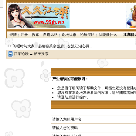
登陆
注册
搜索
自选风格
论坛状态
论坛展区
我能做什么
江湖聊
>> 闲暇时与大家一起聊聊茶余饭后。交流江湖心得...
江湖论坛
→ 帖子投票
产生错误的可能原因：
您是否仔细阅读了
帮助文件
，可能您还没有登陆
您没有在本论坛发表看法的权限，请
登陆
或者同
请登陆后进行操作。
请输入您的用户名
请输入您的密码