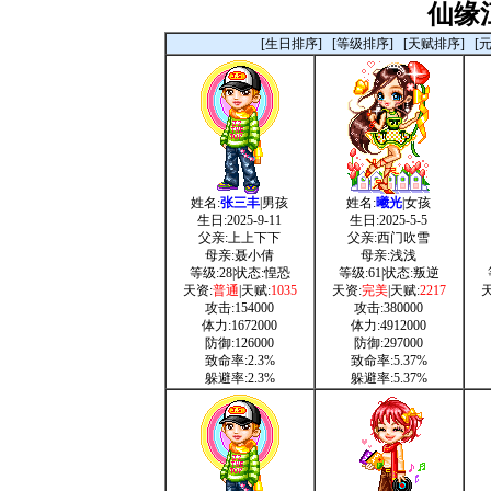
仙缘
[生日排序]
[等级排序]
[天赋排序]
[
姓名:
张三丰
|男孩
姓名:
曦光
|女孩
生日:2025-9-11
生日:2025-5-5
父亲:上上下下
父亲:西门吹雪
母亲:聂小倩
母亲:浅浅
等级:28|状态:惶恐
等级:61|状态:叛逆
天资:
普通
|天赋:
1035
天资:
完美
|天赋:
2217
天
攻击:154000
攻击:380000
体力:1672000
体力:4912000
防御:126000
防御:297000
致命率:2.3%
致命率:5.37%
躲避率:2.3%
躲避率:5.37%