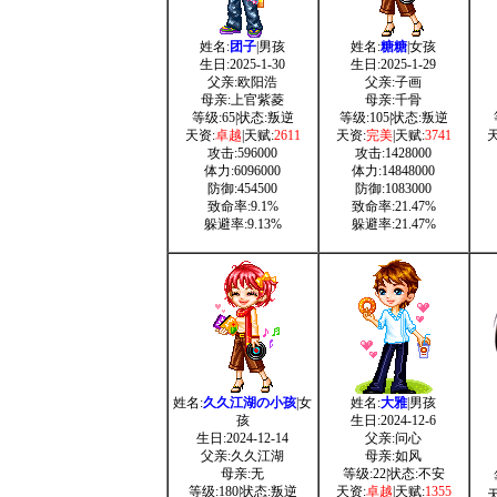
姓名:
团子
|男孩
姓名:
糖糖
|女孩
生日:2025-1-30
生日:2025-1-29
父亲:欧阳浩
父亲:子画
母亲:上官紫菱
母亲:千骨
等级:65|状态:叛逆
等级:105|状态:叛逆
天资:
卓越
|天赋:
2611
天资:
完美
|天赋:
3741
天
攻击:596000
攻击:1428000
体力:6096000
体力:14848000
防御:454500
防御:1083000
致命率:9.1%
致命率:21.47%
躲避率:9.13%
躲避率:21.47%
姓名:
久久江湖の小孩
|女
姓名:
大雅
|男孩
孩
生日:2024-12-6
生日:2024-12-14
父亲:问心
父亲:久久江湖
母亲:如风
母亲:无
等级:22|状态:不安
等级:180|状态:叛逆
天资:
卓越
|天赋:
1355
天