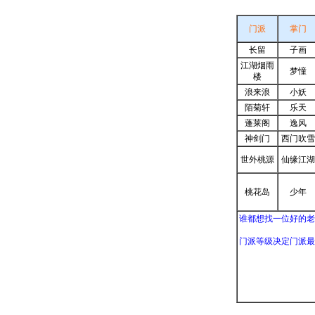
门派
掌门
长留
子画
江湖烟雨
梦憧
楼
浪来浪
小妖
陌菊轩
乐天
蓬莱阁
逸风
神剑门
西门吹雪
世外桃源
仙缘江湖
桃花岛
少年
谁都想找一位好的老
门派等级决定门派最