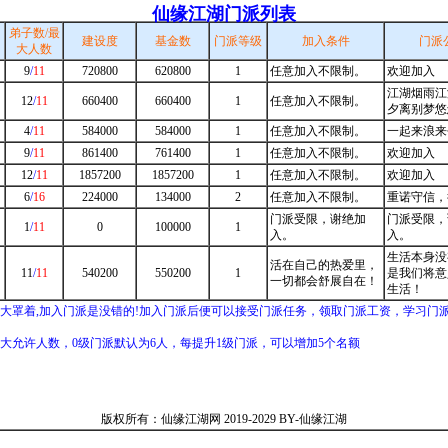
仙缘江湖门派列表
弟子数/最
建设度
基金数
门派等级
加入条件
门派
大人数
9
/
11
720800
620800
1
任意加入不限制。
欢迎加入
江湖烟雨江
12
/
11
660400
660400
1
任意加入不限制。
夕离别梦悠
4
/
11
584000
584000
1
任意加入不限制。
一起来浪来
9
/
11
861400
761400
1
任意加入不限制。
欢迎加入
12
/
11
1857200
1857200
1
任意加入不限制。
欢迎加入
6
/
16
224000
134000
2
任意加入不限制。
重诺守信，
门派受限，谢绝加
门派受限，
1
/
11
0
100000
1
入。
入。
生活本身没
活在自己的热爱里，
11
/
11
540200
550200
1
是我们将意
一切都会舒展自在！
生活！
大罩着,加入门派是没错的!加入门派后便可以接受门派任务，领取门派工资，学习门
大允许人数，0级门派默认为6人，每提升1级门派，可以增加5个名额
版权所有：仙缘江湖网 2019-2029 BY-仙缘江湖