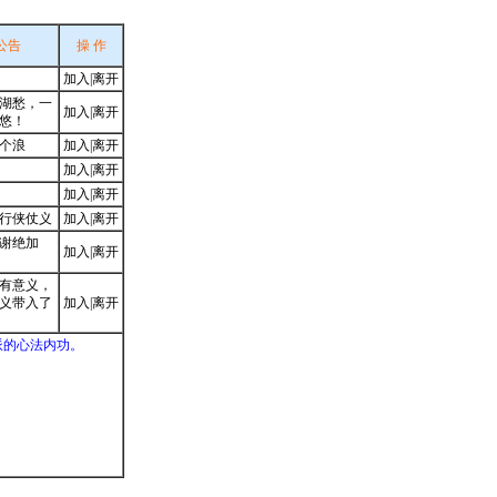
公告
操 作
加入
|
离开
湖愁，一
加入
|
离开
悠！
个浪
加入
|
离开
加入
|
离开
加入
|
离开
行侠仗义
加入
|
离开
谢绝加
加入
|
离开
有意义，
义带入了
加入
|
离开
派的心法内功。