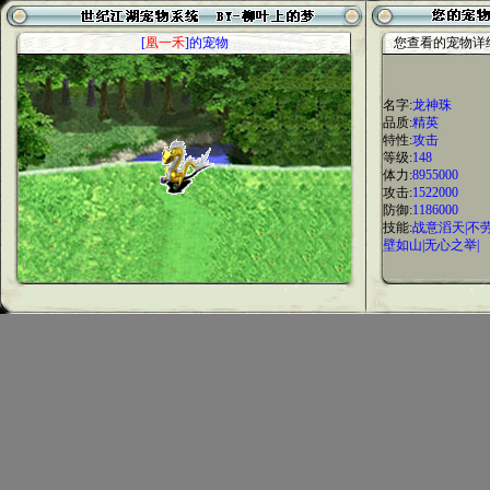
[
凰一禾
]的宠物
您查看的宠物详
名字:
龙神珠
品质:
精英
特性:
攻击
等级:
148
体力:
8955000
攻击:
1522000
防御:
1186000
技能:
战意滔天|不
壁如山|无心之举|