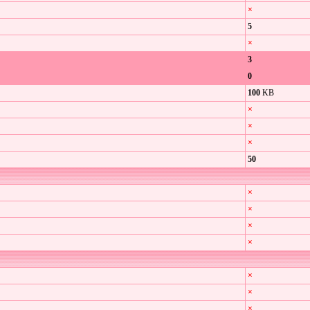
×
5
×
3
0
100
KB
×
×
×
50
×
×
×
×
×
×
×