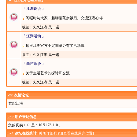
【江湖开心娱乐区】
『 江湖说说 』
闲暇时与大家一起聊聊茶余饭后。交流江湖心得...
版主：
久久江湖
凤一诺
『 江湖活动 』
这里江湖官方不定期举办有奖活动哦
版主：
久久江湖
凤一诺
『 曲艺杂谈 』
关于生活艺术的探讨和交流
版主：
久久江湖
凤一诺
-=> 友情论坛
世纪江湖
-=> 用户来访信息
您的真实ＩＰ 是：10.5.176.110，
-=> 论坛在线统计
[
关闭详细列表
][
查看在线用户位置
]