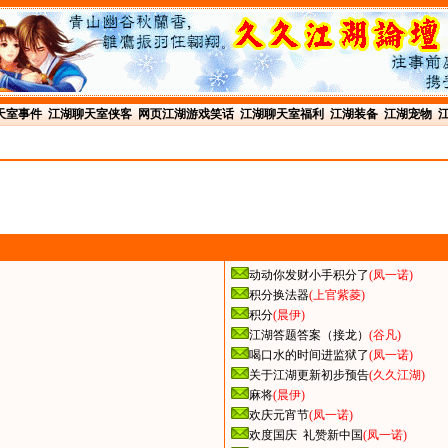
天室事件
江湖聊天室侠客
网页江湖游戏笑话
江湖聊天室福利
江湖装备
江湖宠物
动动你发财小手积分了
(凤一诺)
积分换法器
(上官紫菱)
积分
(晨伊)
江湖答题答案（接龙）
(谷凡)
喝口水的时间进监狱了
(凤一诺)
关于江湖更新初步预告
(久久江湖)
麻将
(晨伊)
欢庆元宵节
(凤一诺)
欢度国庆 礼赞新中国
(凤一诺)