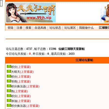
登陆
注册
搜索
自选风格
论坛状态
论坛展区
我能做什么
江湖聊
论坛主题总数：
4737
, 帖子总数：
15396
仙缘江湖聊天室新帖
今日论坛共发贴：
0
, 昨日发贴：
0
, 最高日发贴：
2433
江湖论坛新帖
积分
(上官紫菱)
大晴天
(上官紫菱)
积分
(上官紫菱)
等雨
(上官紫菱)
积分换法器
(上官紫菱)
热
(上官紫菱)
积分
(上官紫菱)
加油
(上官紫菱)
积分换法器
(上官紫菱)