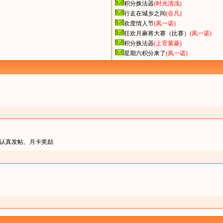
积分换法器
(时光清浅)
行走在城乡之间
(谷凡)
欢度情人节
(凤一诺)
狂欢月麻将大赛（比赛）
(凤一诺)
积分换法器
(上官紫菱)
星期六积分来了
(凤一诺)
认真发帖、月卡奖励