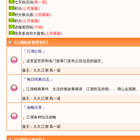
七月份活动
(凤一诺)
积分
(上官紫菱)
积分换法器
(上官紫菱)
积分
(上官紫菱)
进修第四轮
(子画)
怪里多加些大鲨鱼
(上官紫菱)
【江湖站务管理专区】
『 江湖公告 』
这里是官府和各门派掌门发布公告信息的版区。
版主：
久久江湖
凤一诺
『 每日经典日志 』
江湖精典事件、生活经典故事摘录、江湖所见所闻…… 用心去观察、
版主：
久久江湖
凤一诺
『 攻略分享 』
江湖各种玩法攻略
版主：
久久江湖
凤一诺